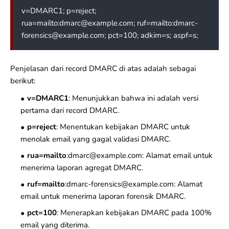
v=DMARC1; p=reject;
rua=mailto:dmarc@example.com; ruf=mailto:dmarc-
forensics@example.com; pct=100; adkim=s; aspf=s;
Penjelasan dari record DMARC di atas adalah sebagai
berikut:
v=DMARC1
: Menunjukkan bahwa ini adalah versi
pertama dari record DMARC.
p=reject
: Menentukan kebijakan DMARC untuk
menolak email yang gagal validasi DMARC.
rua=mailto
:dmarc@example.com: Alamat email untuk
menerima laporan agregat DMARC.
ruf=mailto
:dmarc-forensics@example.com: Alamat
email untuk menerima laporan forensik DMARC.
pct=100
: Menerapkan kebijakan DMARC pada 100%
email yang diterima.