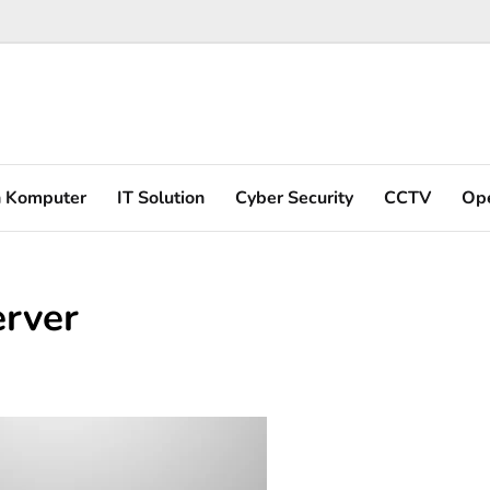
n Komputer
IT Solution
Cyber Security
CCTV
Op
erver