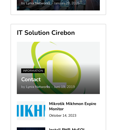
by
Lynix Networks
-
Januari 29, 2025
IT Solution Cirebon
INFORMATION
Contact
by
Lynix Networks
-
Juni 19, 2019
Mikrotik Mikhmon Expire
Monitor
Oktober 14, 2023
Install PHP, MySQL,