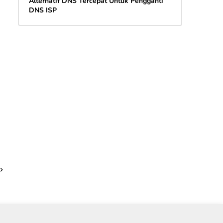
Alternatif DNS Tercepat Untuk Pengganti
DNS ISP
Contact
Privacy
Disclaimer
Freeware
Backlinks