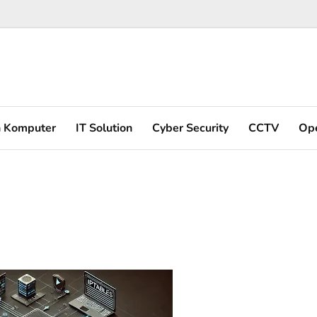
n Komputer
IT Solution
Cyber Security
CCTV
Op