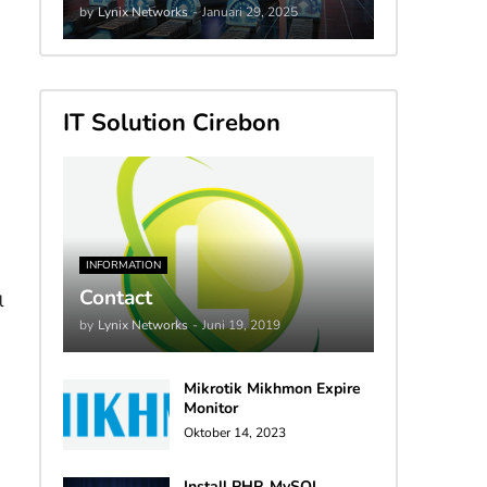
by
Lynix Networks
-
Januari 29, 2025
IT Solution Cirebon
INFORMATION
Contact
l
by
Lynix Networks
-
Juni 19, 2019
Mikrotik Mikhmon Expire
Monitor
Oktober 14, 2023
Install PHP, MySQL,