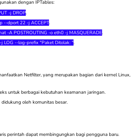
igunakan dengan IPTables:
NPUT -j DROP
.
cp --dport 22 -j ACCEPT
.
-t nat -A POSTROUTING -o eth0 -j MASQUERADE
.
j LOG --log-prefix "Paket Ditolak: "
.
anfaatkan Netfilter, yang merupakan bagian dari kernel Linux,
eks untuk berbagai kebutuhan keamanan jaringan.
an didukung oleh komunitas besar.
 baris perintah dapat membingungkan bagi pengguna baru.