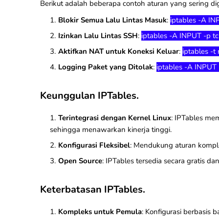
Berikut adalah beberapa contoh aturan yang sering d
Blokir Semua Lalu Lintas Masuk
:
iptables -A I
Izinkan Lalu Lintas SSH
:
iptables -A INPUT -p t
Aktifkan NAT untuk Koneksi Keluar
:
iptables 
Logging Paket yang Ditolak
:
iptables -A INPUT -
Keunggulan IPTables.
Terintegrasi dengan Kernel Linux
: IPTables mem
sehingga menawarkan kinerja tinggi.
Konfigurasi Fleksibel
: Mendukung aturan kompl
Open Source
: IPTables tersedia secara gratis d
Keterbatasan IPTables.
Kompleks untuk Pemula
: Konfigurasi berbasis