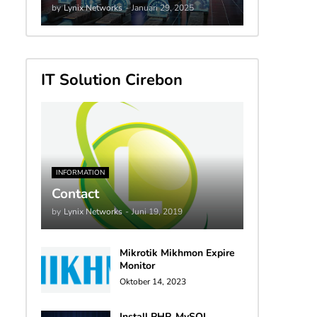
by
Lynix Networks
-
Januari 29, 2025
IT Solution Cirebon
INFORMATION
Contact
by
Lynix Networks
-
Juni 19, 2019
Mikrotik Mikhmon Expire
Monitor
Oktober 14, 2023
Install PHP, MySQL,