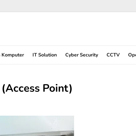
n Komputer
IT Solution
Cyber Security
CCTV
Op
 (Access Point)